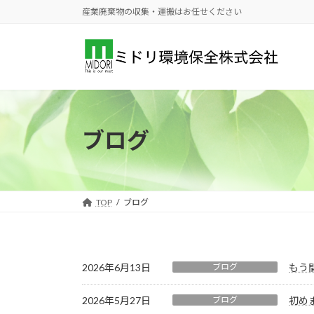
コ
ナ
産業廃棄物の収集・運搬はお任せください
ン
ビ
テ
ゲ
ン
ー
ツ
シ
へ
ョ
ス
ン
キ
に
ブログ
ッ
移
プ
動
TOP
ブログ
2026年6月13日
ブログ
もう
2026年5月27日
ブログ
初め