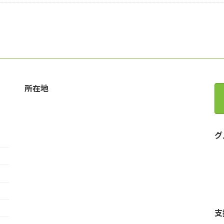
所在地
グ
支